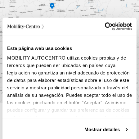
Esta página web usa cookies
MOBILITY AUTOCENTRO utiliza cookies propias y de
terceros que pueden ser ubicados en países cuya
legislación no garantiza un nivel adecuado de protección
de datos para elaborar estadísticas sobre el uso de este
servicio y mostrar publicidad personalizada a través del
análisis de su navegación. Puedes aceptar todo el uso de
las cookies pinchando en el botón “Aceptar”. Asimismo
Concesionarios
puedes configurar y guardar tus preferencias de cookies
¿No es Ávila el concesionario
en botón Configurar o rechazar todas las cookies (salvo
las técnicas) pinchando en Rechazar. Para más
que estás buscando?
Mostrar detalles
información sobre el uso de cookies y sus derechos vea