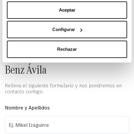
nuestra
Política de Cookies
.
Aceptar
Ver todos
Configurar
Pide cita o asesoramiento en
Rechazar
el Concesionario Mercedes-
Benz Ávila
Rellena el siguiente formulario y nos pondremos en
contacto contigo.
Nombre y Apellidos