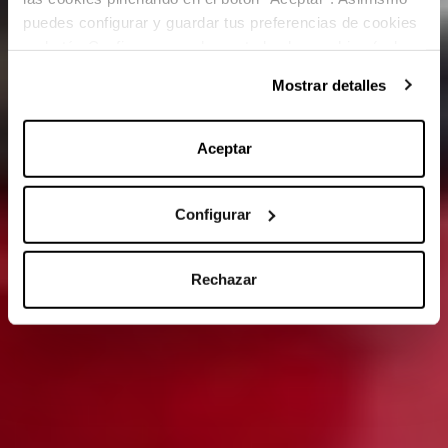
puedes configurar y guardar tus preferencias de cookies
en botón Configurar o rechazar todas las cookies (salvo
las técnicas) pinchando en Rechazar. Para más
Mostrar detalles
información sobre el uso de cookies y sus derechos vea
nuestra
Política de Cookies
.
Aceptar
Configurar
Rechazar