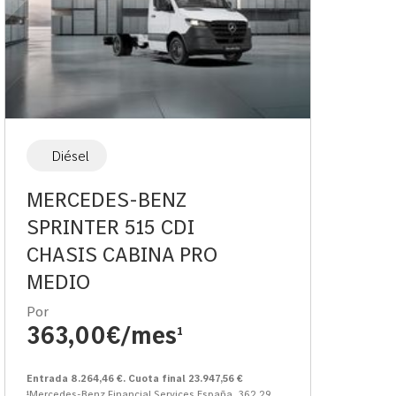
Diésel
MERCEDES-BENZ
SPRINTER 515 CDI
CHASIS CABINA PRO
MEDIO
Por
363,00€/mes
1
Entrada 8.264,46 €. Cuota final 23.947,56 €
¹Mercedes-Benz Financial Services España. 362,29