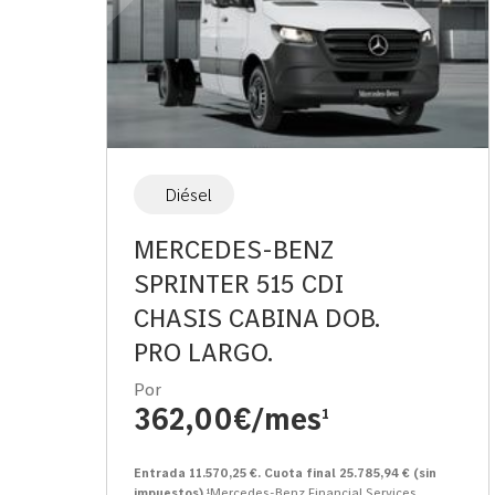
Diésel
MERCEDES-BENZ
SPRINTER 515 CDI
CHASIS CABINA DOB.
PRO LARGO.
Por
362,00€/mes
1
Entrada 11.570,25 €. Cuota final 25.785,94 € (sin
impuestos)
¹Mercedes-Benz Financial Services