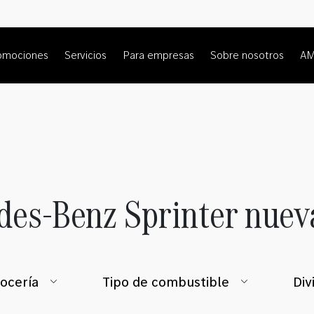
omociones
Servicios
Para empresas
Sobre nosotros
A
des-Benz Sprinter nuev
ocería
Tipo de combustible
Div