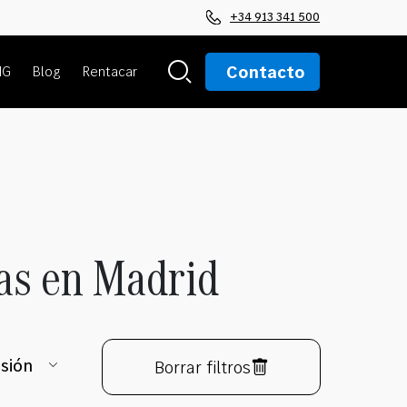
+34 913 341 500
Contacto
MG
Blog
Rentacar
as en Madrid
isión
Borrar filtros