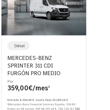
Diésel
MERCEDES-BENZ
SPRINTER 311 CDI
FURGÓN PRO MEDIO
Por
359,00€/mes
1
Entrada 8.264,46 €. Cuota final 23.180,16 €
¹Mercedes-Benz Financial Services España. 358,80
€/mes en 48 cuotas. PVP 48.395,18 €. TIN 7,20 % |
TAE