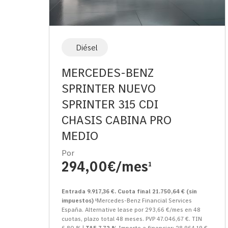
Diésel
MERCEDES-BENZ
SPRINTER NUEVO
SPRINTER 315 CDI
CHASIS CABINA PRO
MEDIO
Por
294,00€/mes
1
Entrada 9.917,36 €. Cuota final 21.750,64 € (sin
impuestos)
¹Mercedes-Benz Financial Services
España. Alternative lease por 293,66 €/mes en 48
cuotas, plazo total 48 meses. PVP 47.046,67 €. TIN
6,80 % |
TAE 7,72 %
Importe a financiar: 28.964,19 €.