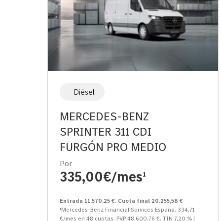
Diésel
MERCEDES-BENZ
SPRINTER 311 CDI
FURGÓN PRO MEDIO
Por
335,00€/mes
1
Entrada 11.570,25 €. Cuota final 20.255,58 €
¹Mercedes-Benz Financial Services España. 334,71
€/mes en 48 cuotas. PVP 48.600,76 €. TIN 7,20 % |