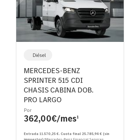
Diésel
MERCEDES-BENZ
SPRINTER 515 CDI
CHASIS CABINA DOB.
PRO LARGO
Por
362,00€/mes
1
Entrada 11.570,25 €. Cuota final 25.785,94 € (sin
impuestos)
¹Mercedes-Benz Financial Services