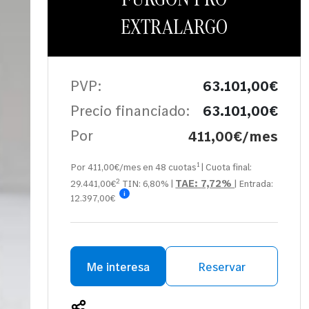
EXTRALARGO
PVP:
63.101,00€
Precio financiado:
63.101,00€
Por
411,00€/mes
1
Por 411,00€/mes en
48
cuotas
| Cuota final:
2
TAE:
7,72%
29.441,00
€
TIN:
6,80%
|
| Entrada:
i
12.397,00€
Me interesa
Reservar