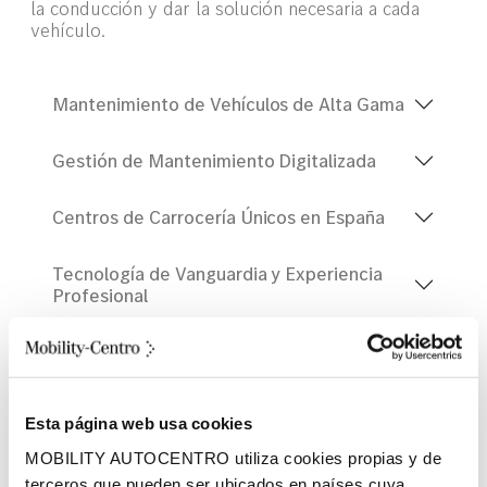
la conducción y dar la solución necesaria a cada
vehículo.
Mantenimiento de Vehículos de Alta Gama
Gestión de Mantenimiento Digitalizada
Centros de Carrocería Únicos en España
Tecnología de Vanguardia y Experiencia
Profesional
Especialistas en Maybach, AMG y
Vehículos Eléctricos
Esta página web usa cookies
Colaboración con Mercedes-Benz
MOBILITY AUTOCENTRO utiliza cookies propias y de
terceros que pueden ser ubicados en países cuya