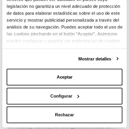
legislación no garantiza un nivel adecuado de protección
de datos para elaborar estadísticas sobre el uso de este
servicio y mostrar publicidad personalizada a través del
análisis de su navegación. Puedes aceptar todo el uso de
las cookies pinchando en el botón “Aceptar”. Asimismo
puedes configurar y guardar tus preferencias de cookies
en botón Configurar o rechazar todas las cookies (salvo
las técnicas) pinchando en Rechazar. Para más
Mostrar detalles
información sobre el uso de cookies y sus derechos vea
nuestra
Política de Cookies
.
Aceptar
Servicio de Recambios
Configurar
Eficiente
Rechazar
En Mobility-Centro, nos enorgullece ofrecer un