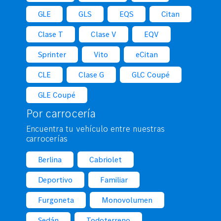
GLE
GLS
EQS
Citan
Clase T
Clase V
EQV
Sprinter
Vito
eCitan
CLE
Clase G
GLC Coupé
GLE Coupé
Por carrocería
Encuentra tu vehículo entre nuestras
carrocerías
Berlina
Cabriolet
Deportivo
Familiar
Furgoneta
Monovolumen
Sedán
Todoterreno