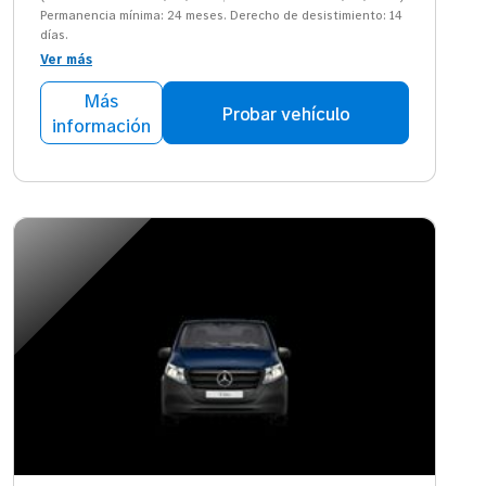
Permanencia mínima: 24 meses. Derecho de desistimiento: 14
días.
Ver más
Más
Probar vehículo
información