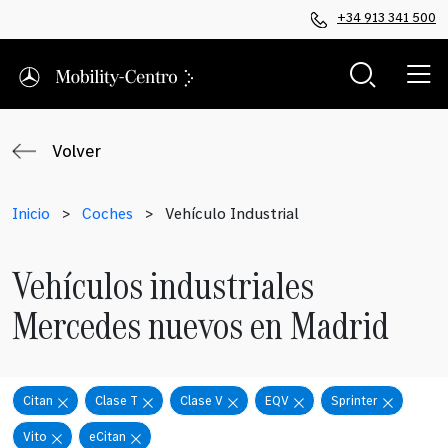
+34 913 341 500
Volver
Inicio
>
Coches
>
Vehículo Industrial
Vehículos industriales
Mercedes nuevos en Madrid
Citan
Clase T
Clase V
EQV
Sprinter
Vito
eCitan