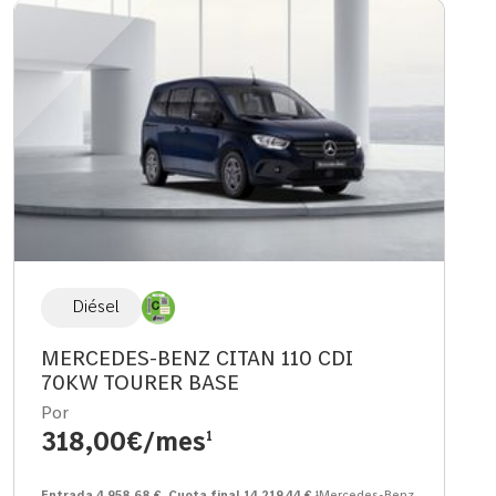
Diésel
MERCEDES-BENZ CITAN 110 CDI
70KW TOURER BASE
Por
318,00€/mes
1
Entrada 4.958,68 €. Cuota final 14.219,44 €
¹Mercedes-Benz