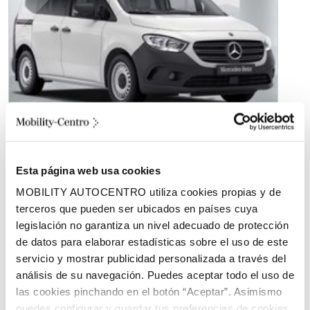
Diésel
Esta página web usa cookies
MERCEDES-BENZ CITAN 110 CDI
70KW TOURER BASE
MOBILITY AUTOCENTRO utiliza cookies propias y de
terceros que pueden ser ubicados en países cuya
Por
295,00€/mes
1
legislación no garantiza un nivel adecuado de protección
de datos para elaborar estadísticas sobre el uso de este
servicio y mostrar publicidad personalizada a través del
Entrada 5.785,12 €. Cuota final 12.848,44 €
¹Mercedes-Benz
análisis de su navegación. Puedes aceptar todo el uso de
Financial Services España. Alternative lease por 294,56 €/mes
en 36 cuotas, plazo total 36 meses. PVP 31.058,91 €. TIN
las cookies pinchando en el botón “Aceptar”. Asimismo
7,30 % |
TAE 8,53 %
Importe a financiar: 19.883,39 €. Comisión
puedes configurar y guardar tus preferencias de cookies