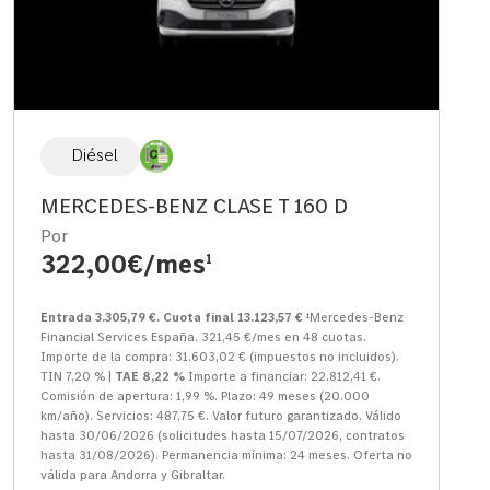
Diésel
MERCEDES-BENZ CLASE T 160 D
Por
322,00€/mes
1
Entrada 3.305,79 €. Cuota final 13.123,57 €
¹Mercedes-Benz
Financial Services España. 321,45 €/mes en 48 cuotas.
Importe de la compra: 31.603,02 € (impuestos no incluidos).
TIN 7,20 % |
TAE 8,22 %
Importe a financiar: 22.812,41 €.
Comisión de apertura: 1,99 %. Plazo: 49 meses (20.000
km/año). Servicios: 487,75 €. Valor futuro garantizado. Válido
hasta 30/06/2026 (solicitudes hasta 15/07/2026, contratos
hasta 31/08/2026). Permanencia mínima: 24 meses. Oferta no
válida para Andorra y Gibraltar.