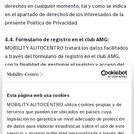
derechos en cualquier momento, tal y como se indica
en el apartado de derechos de los interesados de la
presente Política de Privacidad.
4.4. Formulario de registro en el club AMG:
MOBILITY AUTOCENTRO tratará los datos facilitados
a través del formulario de registro en el club AMG,
con la finalidad de gestionar el registro y acceso del
usuario al sitio web.
• Base jurídica: La base jurídica que legitima el
tratamiento es la necesidad para gestionar el
Esta página web usa cookies
registro al club AMG y el acceso al sitio web.
MOBILITY AUTOCENTRO utiliza cookies propias y de
• Plazo de conservación: Los datos serán tratados
terceros que pueden ser ubicados en países cuya
con esta finalidad de forma indefinida en el tiempo
legislación no garantiza un nivel adecuado de protección
de datos para elaborar estadísticas sobre el uso de este
hasta que el usuario decida darse de baja en el club
servicio y mostrar publicidad personalizada a través del