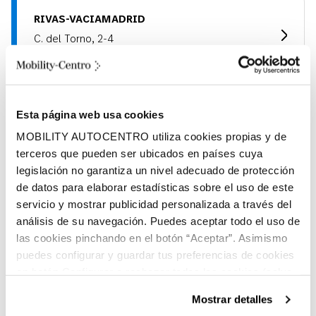
RIVAS-VACIAMADRID
C. del Torno, 2-4
28522, Rivas-Vaciamadrid (Madrid)
Esta página web usa cookies
COLMENAR VIEJO
MOBILITY AUTOCENTRO utiliza cookies propias y de
Ciudad Norte del Automóvil. Ctra. Madrid-
Colmenar Km 28,400
terceros que pueden ser ubicados en países cuya
28770, Colmenar Viejo (Madrid)
legislación no garantiza un nivel adecuado de protección
de datos para elaborar estadísticas sobre el uso de este
servicio y mostrar publicidad personalizada a través del
análisis de su navegación. Puedes aceptar todo el uso de
ISLA DE JAVA - LAS 4 TORRES
las cookies pinchando en el botón “Aceptar”. Asimismo
C/ Isla De Java, 7
puedes configurar y guardar tus preferencias de cookies
28034, Madrid (Madrid)
en botón Configurar o rechazar todas las cookies (salvo
las técnicas) pinchando en Rechazar. Para más
Mostrar detalles
información sobre el uso de cookies y sus derechos vea