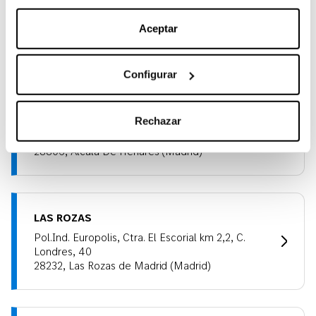
nuestra
Política de Cookies
.
SAN SEBASTIÁN DE LOS REYES
Aceptar
Avda. De Somosierrra 4 (N-I Salida 19)
28703, San Sebastián De Los Reyes (Madrid)
Configurar
ALCALÁ DE HENARES
Rechazar
Calle Euclides, 37
28806, Alcalá De Henares (Madrid)
LAS ROZAS
Pol.Ind. Europolis, Ctra. El Escorial km 2,2, C.
Londres, 40
28232, Las Rozas de Madrid (Madrid)