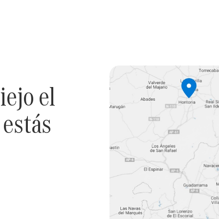
ejo el
 estás