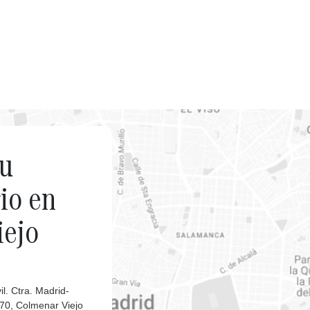
tu
io en
iejo
l. Ctra. Madrid-
0, Colmenar Viejo