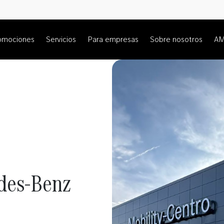
omociones
Servicios
Para empresas
Sobre nosotros
A
des-Benz