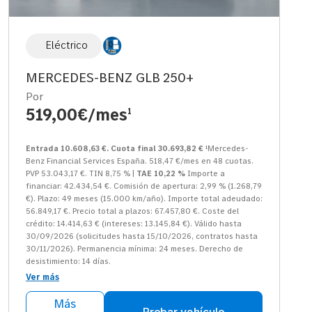
Eléctrico
MERCEDES-BENZ GLB 250+
Por
519,00€/mes
1
Entrada 10.608,63 €. Cuota final 30.693,82 €
¹Mercedes-
Benz Financial Services España. 518,47 €/mes en 48 cuotas.
PVP 53.043,17 €. TIN 8,75 % |
TAE 10,22 %
Importe a
financiar: 42.434,54 €. Comisión de apertura: 2,99 % (1.268,79
€). Plazo: 49 meses (15.000 km/año). Importe total adeudado:
56.849,17 €. Precio total a plazos: 67.457,80 €. Coste del
crédito: 14.414,63 € (intereses: 13.145,84 €). Válido hasta
30/09/2026 (solicitudes hasta 15/10/2026, contratos hasta
30/11/2026). Permanencia mínima: 24 meses. Derecho de
desistimiento: 14 días.
Ver más
Más
Probar vehículo