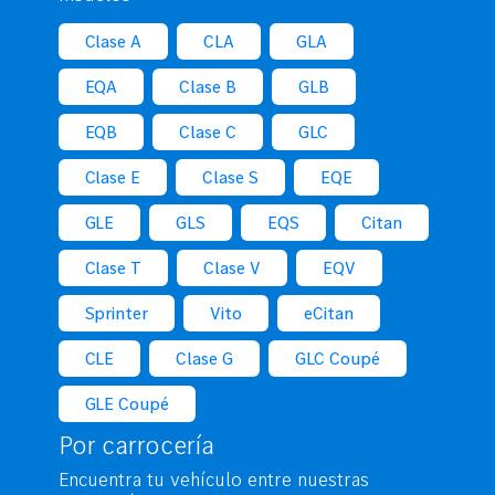
Clase A
CLA
GLA
EQA
Clase B
GLB
EQB
Clase C
GLC
Clase E
Clase S
EQE
GLE
GLS
EQS
Citan
Clase T
Clase V
EQV
Sprinter
Vito
eCitan
CLE
Clase G
GLC Coupé
GLE Coupé
Por carrocería
Encuentra tu vehículo entre nuestras