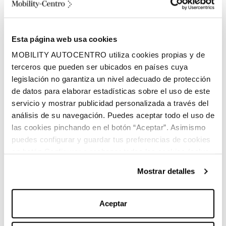
MERCEDES-BENZ GLB 250+
Por
540,00€/mes
1
Esta página web usa cookies
Entrada 11.024,47 €. Cuota final 31.861,87 €
¹Mercedes-
MOBILITY AUTOCENTRO utiliza cookies propias y de
Benz Financial Services España. 539,40 €/mes en 48 cuotas.
terceros que pueden ser ubicados en países cuya
PVP 55.122,36 €. TIN 8,75 % |
TAE 10,22 %
Importe a
legislación no garantiza un nivel adecuado de protección
financiar: 44.097,89 €. Comisión de apertura: 2,99 % (1.318,53
€). Plazo: 49 meses (15.000 km/año). Importe total adeudado:
de datos para elaborar estadísticas sobre el uso de este
59.071,60 €. Precio total a plazos: 70.096,07 €. Coste del
servicio y mostrar publicidad personalizada a través del
crédito: 14.973,71 € (intereses: 13.655,18 €). Válido hasta
análisis de su navegación. Puedes aceptar todo el uso de
30/09/2026 (solicitudes hasta 15/10/2026, contratos hasta
30/11/2026). Permanencia mínima: 24 meses. Derecho de
las cookies pinchando en el botón “Aceptar”. Asimismo
desistimiento: 14 días hábiles.
puedes configurar y guardar tus preferencias de cookies
Ver más
en botón Configurar o rechazar todas las cookies (salvo
las técnicas) pinchando en Rechazar. Para más
Más
Probar vehículo
Mostrar detalles
información
información sobre el uso de cookies y sus derechos vea
nuestra
Política de Cookies
.
Aceptar