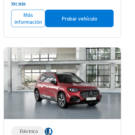
Ver más
Más
Probar vehículo
información
Eléctrico