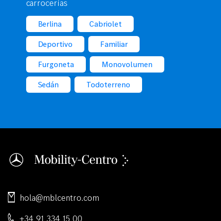
carrocerías
Berlina
Cabriolet
Deportivo
Familiar
Furgoneta
Monovolumen
Sedán
Todoterreno
hola@mblcentro.com
+34 91 334 15 00