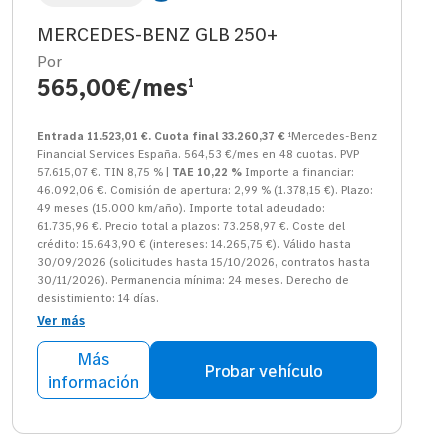
MERCEDES-BENZ GLB 250+
Por
565,00€/mes
1
Entrada 11.523,01 €. Cuota final 33.260,37 €
¹Mercedes-Benz
Financial Services España. 564,53 €/mes en 48 cuotas. PVP
57.615,07 €. TIN 8,75 % |
TAE 10,22 %
Importe a financiar:
46.092,06 €. Comisión de apertura: 2,99 % (1.378,15 €). Plazo:
49 meses (15.000 km/año). Importe total adeudado:
61.735,96 €. Precio total a plazos: 73.258,97 €. Coste del
crédito: 15.643,90 € (intereses: 14.265,75 €). Válido hasta
30/09/2026 (solicitudes hasta 15/10/2026, contratos hasta
30/11/2026). Permanencia mínima: 24 meses. Derecho de
desistimiento: 14 días.
Ver más
Más
Probar vehículo
información