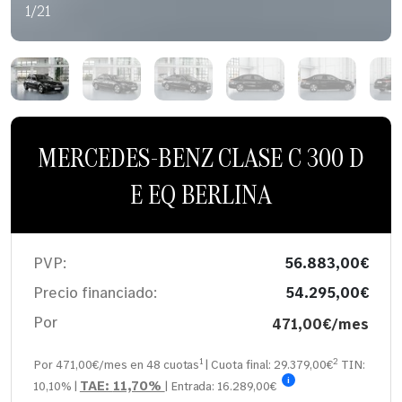
1/21
MERCEDES-BENZ CLASE C 300 D
E EQ BERLINA
PVP:
56.883,00€
Precio financiado:
54.295,00€
Por
471,00€/mes
1
2
Por 471,00€/mes en
48
cuotas
| Cuota final:
29.379,00
€
TIN:
i
TAE:
11,70%
10,10%
|
| Entrada:
16.289,00€