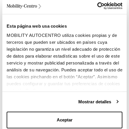
315 litros
Volumen espacio de carga
Esta página web usa cookies
Híbrido enchufable
MOBILITY AUTOCENTRO utiliza cookies propias y de
Combustible
terceros que pueden ser ubicados en países cuya
legislación no garantiza un nivel adecuado de protección
de datos para elaborar estadísticas sobre el uso de este
servicio y mostrar publicidad personalizada a través del
análisis de su navegación. Puedes aceptar todo el uso de
las cookies pinchando en el botón “Aceptar”. Asimismo
puedes configurar y guardar tus preferencias de cookies
Características principales:
en botón Configurar o rechazar todas las cookies (salvo
las técnicas) pinchando en Rechazar. Para más
Mostrar detalles
información sobre el uso de cookies y sus derechos vea
nuestra
Política de Cookies
.
Marca:
Mercedes-Benz
Aceptar