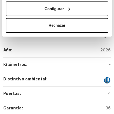
Carrocería:
Sedan
Configurar
Versión:
C 300 d e EQ Berlina
Rechazar
Color:
Negro
Año:
2026
Kilómetros:
-
Distintivo ambiental:
Puertas:
4
Garantía:
36