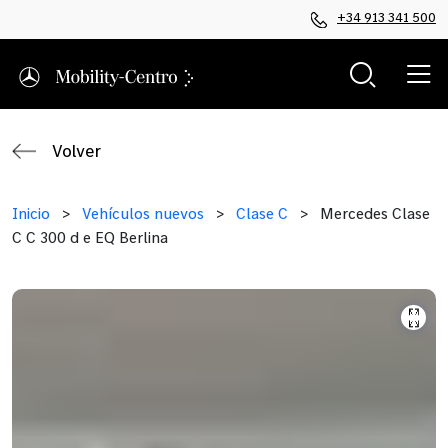
+34 913 341 500
Volver
Inicio
>
Vehículos nuevos
>
Clase C
>
Mercedes Clase
C C 300 d e EQ Berlina