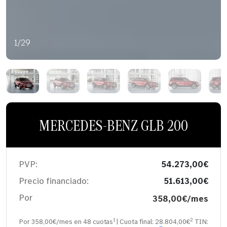
1/29
MERCEDES-BENZ GLB 200
PVP:
54.273,00€
Precio financiado:
51.613,00€
Por
358,00€/mes
1
2
Por 358,00€/mes en
48
cuotas
| Cuota final:
28.804,00
€
TIN: