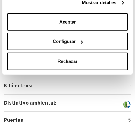
Mostrar detalles
información sobre el uso de cookies y sus derechos vea
nuestra
Política de Cookies
.
Carrocería:
Todoterreno
Aceptar
Versión:
GLB 200
Configurar
Color:
Rojo
Rechazar
Año:
-
Kilómetros:
-
Distintivo ambiental:
Puertas:
5