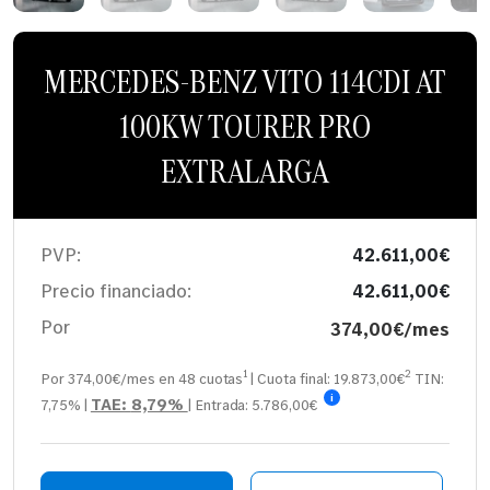
MERCEDES-BENZ VITO 114CDI AT
100KW TOURER PRO
EXTRALARGA
PVP:
42.611,00€
Precio financiado:
42.611,00€
Por
374,00€/mes
1
2
Por 374,00€/mes en
48
cuotas
| Cuota final:
19.873,00
€
TIN:
i
TAE:
8,79%
7,75%
|
| Entrada:
5.786,00€