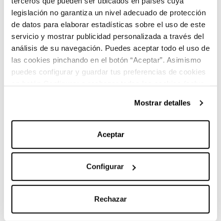
Volumen espacio de carga
terceros que pueden ser ubicados en países cuya
legislación no garantiza un nivel adecuado de protección
de datos para elaborar estadísticas sobre el uso de este
Diésel
servicio y mostrar publicidad personalizada a través del
Combustible
análisis de su navegación. Puedes aceptar todo el uso de
las cookies pinchando en el botón “Aceptar”. Asimismo
puedes configurar y guardar tus preferencias de cookies
en botón Configurar o rechazar todas las cookies (salvo
las técnicas) pinchando en Rechazar. Para más
Mostrar detalles
información sobre el uso de cookies y sus derechos vea
nuestra
Política de Cookies
.
Características principales:
Aceptar
Configurar
Marca:
Mercedes-Benz
Rechazar
Carrocería:
Monovolumen