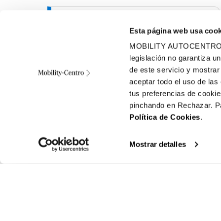
ALCALÁ DE HENARES
Esta página web usa cook
Calle Euclides, 37
MOBILITY AUTOCENTRO util
28806, Alcalá De Henares (Madrid)
legislación no garantiza u
de este servicio y mostrar
aceptar todo el uso de la
tus preferencias de cookie
LAS ROZAS
pinchando en Rechazar. Pa
Pol.Ind. Europolis, Ctra. El Escorial km 2,2,
Política de Cookies
.
C. Londres, 40
28232, Las Rozas de Madrid (Madrid)
Mostrar detalles
SEGOVIA
Pol. Ind. El Cerro, C/ Peñalara 10
40006, Segovia (Segovia)