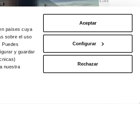
Aceptar
en países cuya
as sobre el uso
Configurar
n. Puedes
igurar y guardar
écnicas)
Rechazar
a nuestra
o Ventas
Contacto
 Viernes 9:30 -
916896900
 10:00 - 14:00h y de
 20:00h (agosto
)
o Posventa
 Viernes 7:00 -