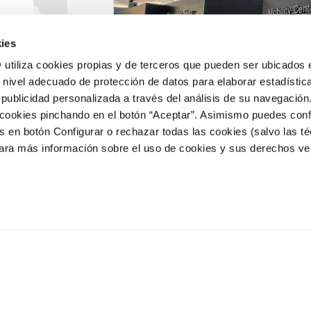
ies
iza cookies propias y de terceros que pueden ser ubicados 
n nivel adecuado de protección de datos para elaborar estadístic
 publicidad personalizada a través del análisis de su navegació
s cookies pinchando en el botón “Aceptar”. Asimismo puedes conf
s en botón Configurar o rechazar todas las cookies (salvo las t
Leganés
ra más información sobre el uso de cookies y sus derechos ve
Pol. Ind. Ciudad del
Horari
Automóvil, Av. Carlos Sainz,
Lunes a
47
20:00h
28914, Leganés (Madrid)
Sábados
Más información
17:30 a
cerrado
Horari
Lunes a
19:00h