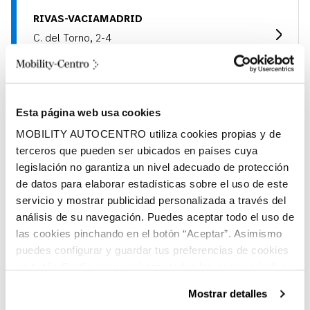
RIVAS-VACIAMADRID
C. del Torno, 2-4
28522, Rivas-Vaciamadrid (Madrid)
Esta página web usa cookies
COLMENAR VIEJO
MOBILITY AUTOCENTRO utiliza cookies propias y de
Ciudad Norte del Automóvil. Ctra. Madrid-
Colmenar Km 28,400
terceros que pueden ser ubicados en países cuya
28770, Colmenar Viejo (Madrid)
legislación no garantiza un nivel adecuado de protección
de datos para elaborar estadísticas sobre el uso de este
servicio y mostrar publicidad personalizada a través del
análisis de su navegación. Puedes aceptar todo el uso de
ISLA DE JAVA - LAS 4 TORRES
las cookies pinchando en el botón “Aceptar”. Asimismo
C/ Isla De Java, 7
puedes configurar y guardar tus preferencias de cookies
28034, Madrid (Madrid)
en botón Configurar o rechazar todas las cookies (salvo
las técnicas) pinchando en Rechazar. Para más
Mostrar detalles
información sobre el uso de cookies y sus derechos vea