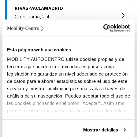
RIVAS-VACIAMADRID
C. del Torno, 2-4
28522, Rivas-Vaciamadrid (Madrid)
Esta página web usa cookies
COLMENAR VIEJO
MOBILITY AUTOCENTRO utiliza cookies propias y de
Ciudad Norte del Automóvil. Ctra. Madrid-
Colmenar Km 28,400
terceros que pueden ser ubicados en países cuya
28770, Colmenar Viejo (Madrid)
legislación no garantiza un nivel adecuado de protección
de datos para elaborar estadísticas sobre el uso de este
servicio y mostrar publicidad personalizada a través del
análisis de su navegación. Puedes aceptar todo el uso de
ISLA DE JAVA - LAS 4 TORRES
las cookies pinchando en el botón “Aceptar”. Asimismo
C/ Isla De Java, 7
puedes configurar y guardar tus preferencias de cookies
28034, Madrid (Madrid)
en botón Configurar o rechazar todas las cookies (salvo
las técnicas) pinchando en Rechazar. Para más
Mostrar detalles
información sobre el uso de cookies y sus derechos vea