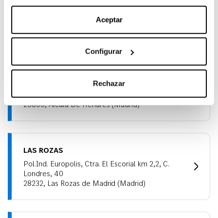
nuestra
Política de Cookies
.
SAN SEBASTIÁN DE LOS REYES
Aceptar
Avda. De Somosierrra 4 (N-I Salida 19)
28703, San Sebastián De Los Reyes (Madrid)
Configurar
ALCALÁ DE HENARES
Rechazar
Calle Euclides, 37
28806, Alcalá De Henares (Madrid)
LAS ROZAS
Pol.Ind. Europolis, Ctra. El Escorial km 2,2, C.
Londres, 40
28232, Las Rozas de Madrid (Madrid)