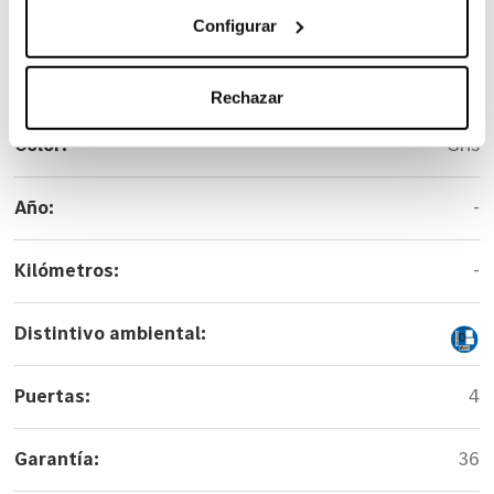
Carrocería:
Sedan
Configurar
Versión:
CLA 250+ con tecnología EQ
Rechazar
Color:
Gris
Año:
-
Kilómetros:
-
Distintivo ambiental:
Puertas:
4
Garantía:
36