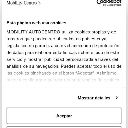
405 litros
Volumen espacio de carga
Esta página web usa cookies
Eléctrico
MOBILITY AUTOCENTRO utiliza cookies propias y de
Combustible
terceros que pueden ser ubicados en países cuya
legislación no garantiza un nivel adecuado de protección
de datos para elaborar estadísticas sobre el uso de este
servicio y mostrar publicidad personalizada a través del
análisis de su navegación. Puedes aceptar todo el uso de
las cookies pinchando en el botón “Aceptar”. Asimismo
puedes configurar y guardar tus preferencias de cookies
en botón Configurar o rechazar todas las cookies (salvo
Características principales:
las técnicas) pinchando en Rechazar. Para más
Mostrar detalles
información sobre el uso de cookies y sus derechos vea
nuestra
Política de Cookies
.
Marca:
Mercedes-Benz
Aceptar