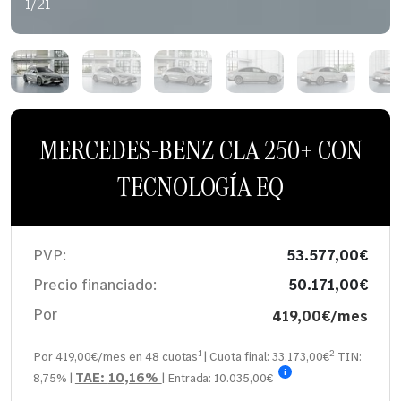
1/21
MERCEDES-BENZ CLA 250+ CON
TECNOLOGÍA EQ
PVP:
53.577,00€
Precio financiado:
50.171,00€
Por
419,00€/mes
1
2
Por 419,00€/mes en
48
cuotas
| Cuota final:
33.173,00
€
TIN:
i
TAE:
10,16%
8,75%
|
| Entrada:
10.035,00€