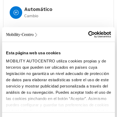
Automático
Cambio
405 litros
Volumen espacio de carga
Eléctrico
Esta página web usa cookies
Combustible
MOBILITY AUTOCENTRO utiliza cookies propias y de
terceros que pueden ser ubicados en países cuya
legislación no garantiza un nivel adecuado de protección
de datos para elaborar estadísticas sobre el uso de este
servicio y mostrar publicidad personalizada a través del
análisis de su navegación. Puedes aceptar todo el uso de
las cookies pinchando en el botón “Aceptar”. Asimismo
Características principales:
puedes configurar y guardar tus preferencias de cookies
en botón Configurar o rechazar todas las cookies (salvo