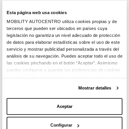
395 litros
Volumen espacio de carga
Esta página web usa cookies
MOBILITY AUTOCENTRO utiliza cookies propias y de
Híbrido (Gasolina)
terceros que pueden ser ubicados en países cuya
Combustible
legislación no garantiza un nivel adecuado de protección
de datos para elaborar estadísticas sobre el uso de este
servicio y mostrar publicidad personalizada a través del
análisis de su navegación. Puedes aceptar todo el uso de
las cookies pinchando en el botón “Aceptar”. Asimismo
puedes configurar y guardar tus preferencias de cookies
en botón Configurar o rechazar todas las cookies (salvo
Características principales:
las técnicas) pinchando en Rechazar. Para más
Mostrar detalles
información sobre el uso de cookies y sus derechos vea
nuestra
Política de Cookies
.
Aceptar
Marca:
Mercedes-Benz
Configurar
Carrocería:
Sedan