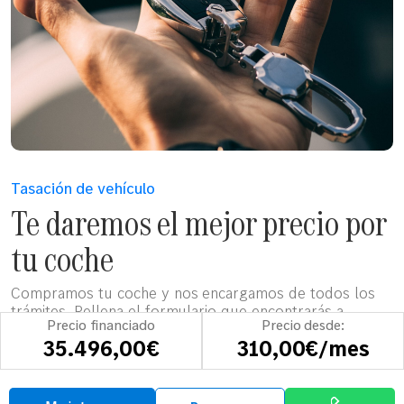
Tasación de vehículo
Te daremos el mejor precio por
tu coche
Compramos tu coche y nos encargamos de todos los
trámites. Rellena el formulario que encontrarás a
Precio financiado
Precio desde:
continuación y uno de nuestros tasadores se pondrá en
35.496,00€
310,00€/mes
contacto contigo para darte una estimación del valor de
tu coche.