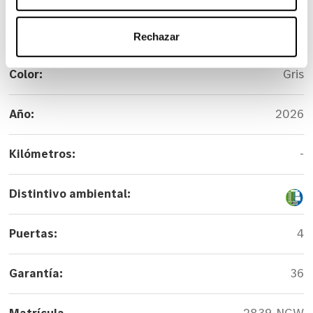
Versión:
A 180 Sedán
Rechazar
Color:
Gris
Año:
2026
Kilómetros:
-
Distintivo ambiental:
Puertas:
4
Garantía:
36
Matrícula
2839-NGW