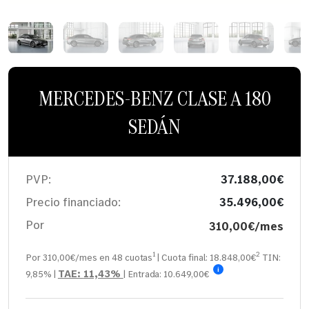
MERCEDES-BENZ CLASE A 180
SEDÁN
PVP:
37.188,00€
Precio financiado:
35.496,00€
Por
310,00€/mes
1
2
Por 310,00€/mes en
48
cuotas
| Cuota final:
18.848,00
€
TIN:
i
TAE:
11,43%
9,85%
|
| Entrada:
10.649,00€