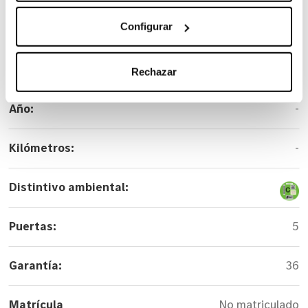
Configurar
Versión:
B 180 d
Color:
Gris
Rechazar
Año:
-
Kilómetros:
-
Distintivo ambiental:
Puertas:
5
Garantía:
36
Matrícula
No matriculado