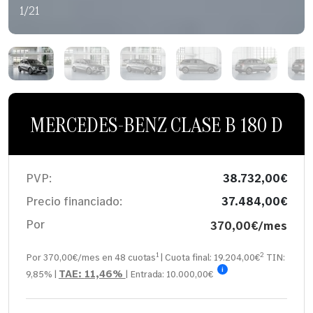
1/21
MERCEDES-BENZ CLASE B 180 D
PVP:
38.732,00€
Precio financiado:
37.484,00€
Por
370,00€/mes
1
2
Por 370,00€/mes en
48
cuotas
| Cuota final:
19.204,00
€
TIN:
i
TAE:
11,46%
9,85%
|
| Entrada:
10.000,00€