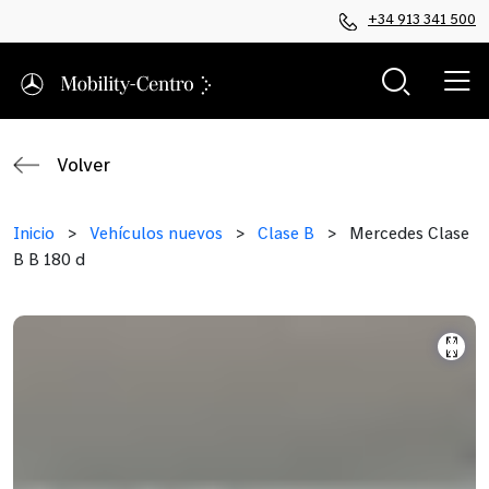
+34 913 341 500
Volver
Inicio
>
Vehículos nuevos
>
Clase B
>
Mercedes Clase
B B 180 d