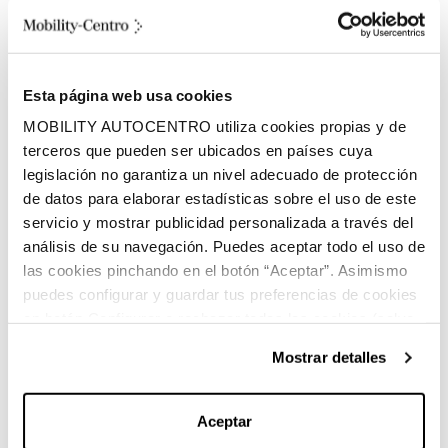
Volumen espacio de carga
Diésel
Esta página web usa cookies
Combustible
MOBILITY AUTOCENTRO utiliza cookies propias y de
terceros que pueden ser ubicados en países cuya
legislación no garantiza un nivel adecuado de protección
de datos para elaborar estadísticas sobre el uso de este
servicio y mostrar publicidad personalizada a través del
análisis de su navegación. Puedes aceptar todo el uso de
las cookies pinchando en el botón “Aceptar”. Asimismo
Características principales:
puedes configurar y guardar tus preferencias de cookies
en botón Configurar o rechazar todas las cookies (salvo
las técnicas) pinchando en Rechazar. Para más
Mostrar detalles
información sobre el uso de cookies y sus derechos vea
Marca:
Mercedes-Benz
nuestra
Política de Cookies
.
Aceptar
Carrocería:
Monovolumen