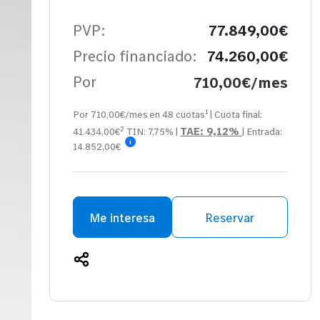
PVP:
77.849,00€
Precio financiado:
74.260,00€
Por
710,00€/mes
1
Por 710,00€/mes en
48
cuotas
| Cuota final:
2
TAE:
9,12%
41.434,00
€
TIN:
7,75%
|
| Entrada:
i
14.852,00€
Me interesa
Reservar