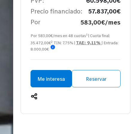
PVP:
60.598,00€
Precio financiado:
57.837,00€
Por
583,00€/mes
1
Por 583,00€/mes en
48
cuotas
| Cuota final:
2
TAE:
9,11%
35.472,00
€
TIN:
7,75%
|
| Entrada:
i
8.000,00€
Me interesa
Reservar