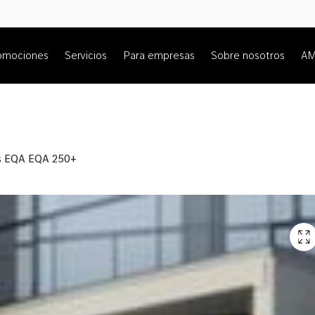
omociones
Servicios
Para empresas
Sobre nosotros
A
s EQA EQA 250+