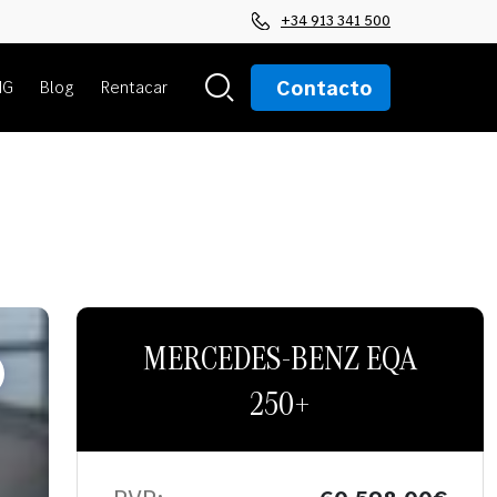
+34 913 341 500
Contacto
MG
Blog
Rentacar
MERCEDES-BENZ EQA
250+