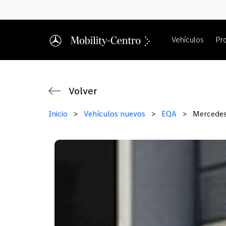
Vehículos
Pr
Volver
Inicio
>
Vehículos nuevos
>
EQA
>
Mercede