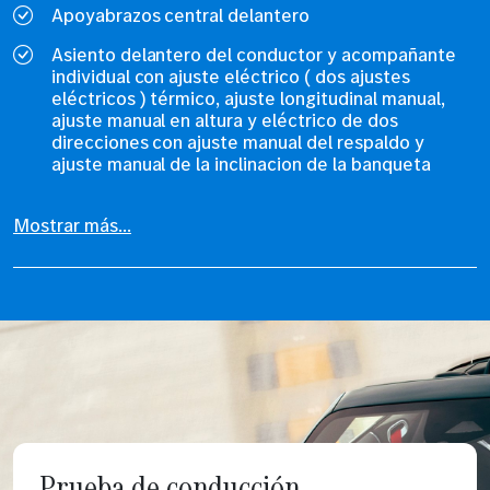
Apoyabrazos central delantero
Asiento delantero del conductor y acompañante
individual con ajuste eléctrico ( dos ajustes
eléctricos ) térmico, ajuste longitudinal manual,
ajuste manual en altura y eléctrico de dos
direcciones con ajuste manual del respaldo y
ajuste manual de la inclinacion de la banqueta
Mostrar más...
Prueba de conducción