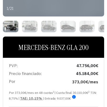
1/21
MERCEDES-BENZ GLA 200
PVP:
47.756,00€
Precio financiado:
45.184,00€
Por
373,00€/mes
1
2
Por 373,00€/mes en
48
cuotas
| Cuota final:
30.110,00
€
TIN:
i
TAE:
10,15%
8,75%
|
| Entrada:
9.037,00€