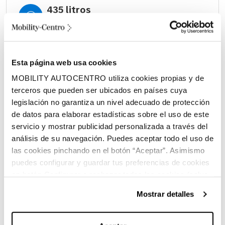
435 litros
Volumen espacio de carga
Híbrido (Gasolina)
Combustible
Esta página web usa cookies
MOBILITY AUTOCENTRO utiliza cookies propias y de
terceros que pueden ser ubicados en países cuya
legislación no garantiza un nivel adecuado de protección
de datos para elaborar estadísticas sobre el uso de este
servicio y mostrar publicidad personalizada a través del
análisis de su navegación. Puedes aceptar todo el uso de
Características principales:
las cookies pinchando en el botón “Aceptar”. Asimismo
puedes configurar y guardar tus preferencias de cookies
en botón Configurar o rechazar todas las cookies (salvo
las técnicas) pinchando en Rechazar. Para más
Mostrar detalles
Marca:
Mercedes-Benz
información sobre el uso de cookies y sus derechos vea
nuestra
Política de Cookies
.