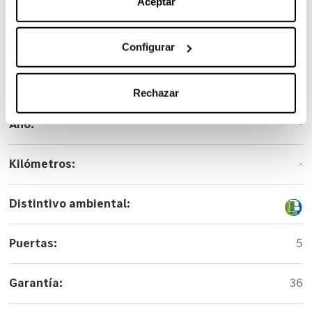
Aceptar
Carrocería:
Todoterreno
Versión:
GLA 200
Configurar
Color:
Negro
Rechazar
Año:
-
Kilómetros:
-
Distintivo ambiental:
Puertas:
5
Garantía:
36