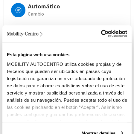
Automático
Cambio
545 litros
Volumen espacio de carga
Híbrido (Diesel)
Esta página web usa cookies
Combustible
MOBILITY AUTOCENTRO utiliza cookies propias y de
terceros que pueden ser ubicados en países cuya
legislación no garantiza un nivel adecuado de protección
de datos para elaborar estadísticas sobre el uso de este
servicio y mostrar publicidad personalizada a través del
análisis de su navegación. Puedes aceptar todo el uso de
las cookies pinchando en el botón “Aceptar”. Asimismo
Características principales:
puedes configurar y guardar tus preferencias de cookies
en botón Configurar o rechazar todas las cookies (salvo
las técnicas) pinchando en Rechazar. Para más
Mostrar detalles