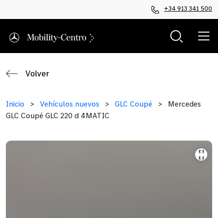
+34 913 341 500
Volver
Inicio
>
Vehículos nuevos
>
GLC Coupé
>
Mercedes
GLC Coupé GLC 220 d 4MATIC