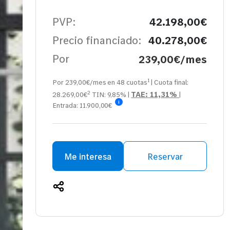
PVP:
42.198,00€
Precio financiado:
40.278,00€
Por
239,00€/mes
1
Por 239,00€/mes en
48
cuotas
| Cuota final:
2
TAE:
11,31%
28.269,00
€
TIN:
9,85%
|
|
i
Entrada:
11.900,00€
Me interesa
Reservar