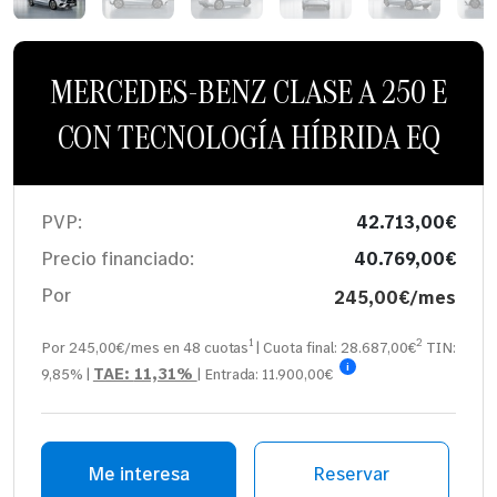
MERCEDES-BENZ CLASE A 250 E
CON TECNOLOGÍA HÍBRIDA EQ
PVP:
42.713,00€
Precio financiado:
40.769,00€
Por
245,00€/mes
1
2
Por 245,00€/mes en
48
cuotas
| Cuota final:
28.687,00
€
TIN:
i
TAE:
11,31%
9,85%
|
| Entrada:
11.900,00€
Me interesa
Reservar