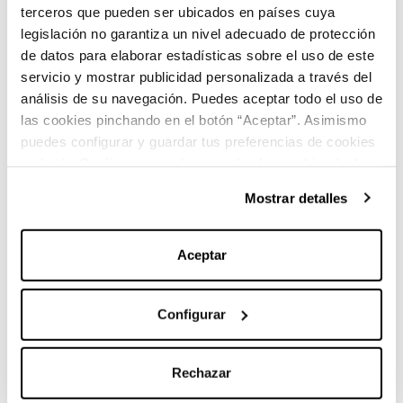
terceros que pueden ser ubicados en países cuya
Híbrido enchufable
legislación no garantiza un nivel adecuado de protección
Combustible
de datos para elaborar estadísticas sobre el uso de este
servicio y mostrar publicidad personalizada a través del
análisis de su navegación. Puedes aceptar todo el uso de
las cookies pinchando en el botón “Aceptar”. Asimismo
puedes configurar y guardar tus preferencias de cookies
en botón Configurar o rechazar todas las cookies (salvo
las técnicas) pinchando en Rechazar. Para más
Características principales:
Mostrar detalles
información sobre el uso de cookies y sus derechos vea
nuestra
Política de Cookies
.
Aceptar
Marca:
Mercedes-Benz
Configurar
Carrocería:
Berlina
Rechazar
Versión:
A 250 e con tecnología híbrida EQ