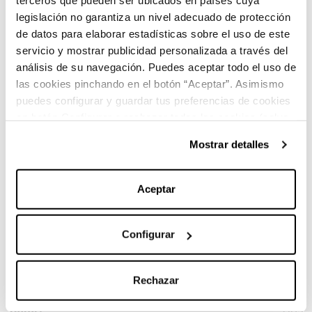
terceros que pueden ser ubicados en países cuya
legislación no garantiza un nivel adecuado de protección
de datos para elaborar estadísticas sobre el uso de este
servicio y mostrar publicidad personalizada a través del
análisis de su navegación. Puedes aceptar todo el uso de
las cookies pinchando en el botón “Aceptar”. Asimismo
puedes configurar y guardar tus preferencias de cookies
en botón Configurar o rechazar todas las cookies (salvo
Características principales:
las técnicas) pinchando en Rechazar. Para más
Mostrar detalles
información sobre el uso de cookies y sus derechos vea
nuestra
Política de Cookies
.
Marca:
Mercedes-Benz
Aceptar
Carrocería:
Monovolumen
Configurar
Versión:
B 200 d
Rechazar
Color:
Gris