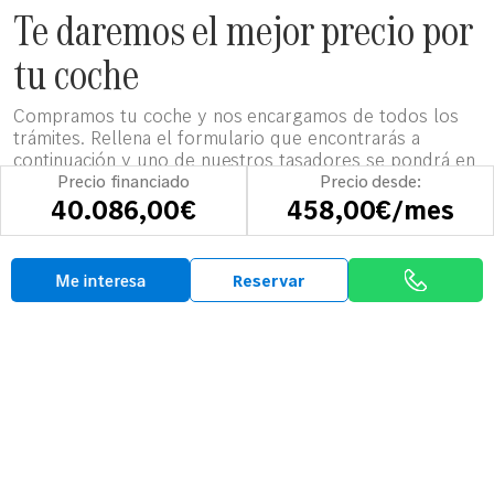
Te daremos el mejor precio por
tu coche
Compramos tu coche y nos encargamos de todos los
trámites. Rellena el formulario que encontrarás a
continuación y uno de nuestros tasadores se pondrá en
contacto contigo para darte una estimación del valor de
Precio financiado
Precio desde:
tu coche.
40.086,00€
458,00€/mes
Tasa tu vehículo
Me interesa
Reservar
Opiniones
Así hablan sobre
Mobility-Centro