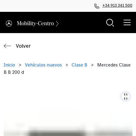
+34 913 341 500
Volver
Inicio
>
Vehículos nuevos
>
Clase B
>
Mercedes Clase
B B 200 d