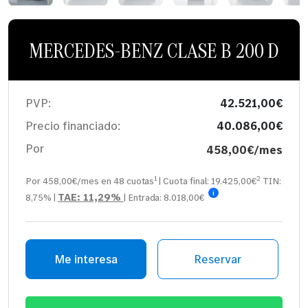
MERCEDES-BENZ CLASE B 200 D
PVP:
42.521,00€
Precio financiado:
40.086,00€
Por
458,00€/mes
1
2
Por 458,00€/mes en
48
cuotas
| Cuota final:
19.425,00
€
TIN:
i
TAE:
11,29%
8,75%
|
| Entrada:
8.018,00€
Me interesa
Reservar