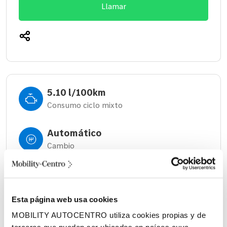
Llamar
5.10 l/100km
Consumo ciclo mixto
Automático
Cambio
445 litros
Volumen espacio de carga
Esta página web usa cookies
Diésel
MOBILITY AUTOCENTRO utiliza cookies propias y de
Combustible