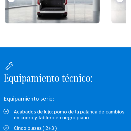
Equipamiento técnico:
Equipamiento serie:
Acabados de lujo: pomo de la palanca de cambios
en cuero y tablero en negro piano
Cinco plazas ( 2+3 )