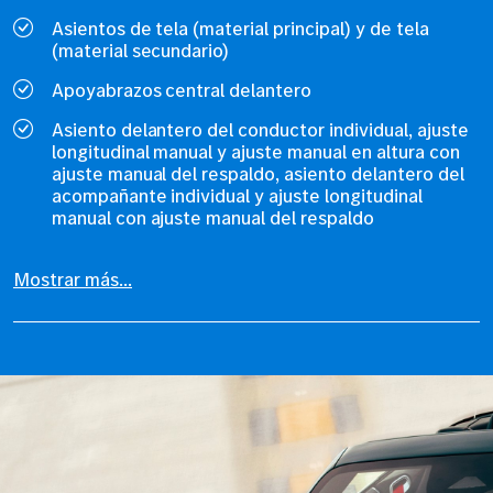
Asientos de tela (material principal) y de tela
(material secundario)
Apoyabrazos central delantero
Asiento delantero del conductor individual, ajuste
longitudinal manual y ajuste manual en altura con
ajuste manual del respaldo, asiento delantero del
acompañante individual y ajuste longitudinal
manual con ajuste manual del respaldo
Mostrar más...