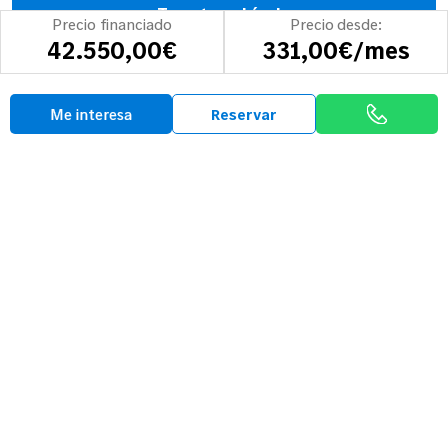
Tasa tu vehículo
Precio financiado
Precio desde:
42.550,00€
331,00€/mes
Opiniones
Me interesa
Reservar
Así hablan sobre
Mobility-Centro
5/5 Nota media
Ángel C.P