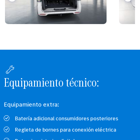
Equipamiento técnico:
Equipamiento extra:
Batería adicional consumidores posteriores
Regleta de bornes para conexión eléctrica