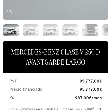
1/9
MERCEDES-BENZ CLASE V 250 D
AVANTGARDE LARGO
PVP:
95.777,00€
Precio financiado:
95.777,00€
Por
987,00€/mes
1
2
Por 987,00€/mes en
48
cuotas
| Cuota final:
44.287,00
€
TIN: