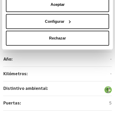
Marca:
Mercedes-Benz
Aceptar
Carrocería:
Monovolumen
Configurar
Versión:
250 d Avantgarde Largo
Rechazar
Color:
Blanco
Año:
-
Kilómetros:
-
Distintivo ambiental:
Puertas:
5