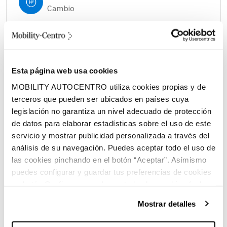
Cambio
1030 litros
Volumen espacio de carga
Esta página web usa cookies
Diésel
MOBILITY AUTOCENTRO utiliza cookies propias y de
Combustible
terceros que pueden ser ubicados en países cuya
legislación no garantiza un nivel adecuado de protección
de datos para elaborar estadísticas sobre el uso de este
servicio y mostrar publicidad personalizada a través del
análisis de su navegación. Puedes aceptar todo el uso de
las cookies pinchando en el botón “Aceptar”. Asimismo
puedes configurar y guardar tus preferencias de cookies
Características principales:
en botón Configurar o rechazar todas las cookies (salvo
las técnicas) pinchando en Rechazar. Para más
Mostrar detalles
información sobre el uso de cookies y sus derechos vea
nuestra
Política de Cookies
.