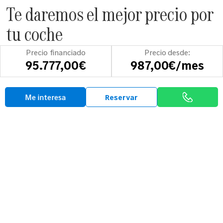
Te daremos el mejor precio por
tu coche
Compramos tu coche y nos encargamos de todos los
Precio financiado
Precio desde:
trámites. Rellena el formulario que encontrarás a
95.777,00€
987,00€/mes
continuación y uno de nuestros tasadores se pondrá en
contacto contigo para darte una estimación del valor de
tu coche.
Me interesa
Reservar
Tasa tu vehículo
Opiniones
Así hablan sobre
Mobility-Centro