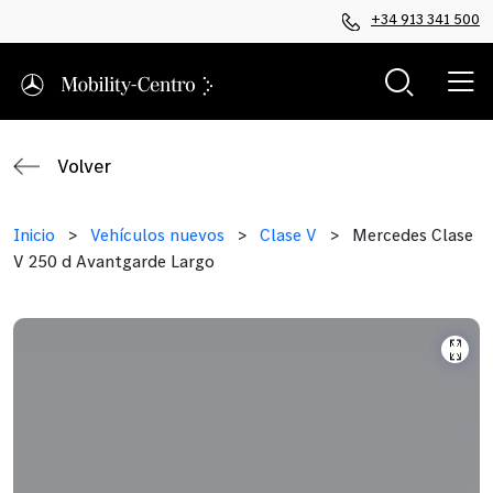
+34 913 341 500
Volver
Inicio
>
Vehículos nuevos
>
Clase V
>
Mercedes Clase
V 250 d Avantgarde Largo