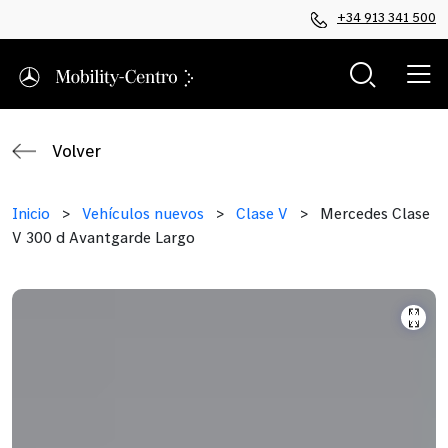
+34 913 341 500
Volver
Inicio
>
Vehículos nuevos
>
Clase V
>
Mercedes Clase
V 300 d Avantgarde Largo