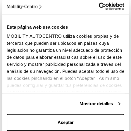
1030 litros
Volumen espacio de carga
Esta página web usa cookies
Diésel
MOBILITY AUTOCENTRO utiliza cookies propias y de
Combustible
terceros que pueden ser ubicados en países cuya
legislación no garantiza un nivel adecuado de protección
de datos para elaborar estadísticas sobre el uso de este
servicio y mostrar publicidad personalizada a través del
análisis de su navegación. Puedes aceptar todo el uso de
las cookies pinchando en el botón “Aceptar”. Asimismo
puedes configurar y guardar tus preferencias de cookies
Características principales:
en botón Configurar o rechazar todas las cookies (salvo
las técnicas) pinchando en Rechazar. Para más
Mostrar detalles
información sobre el uso de cookies y sus derechos vea
nuestra
Política de Cookies
.
Marca:
Mercedes-Benz
Aceptar