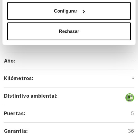
Carrocería:
Monovolumen
Configurar
Versión:
300 d Avantgarde Largo
Rechazar
Color:
Gris
Año:
-
Kilómetros:
-
Distintivo ambiental:
Puertas:
5
Garantía:
36