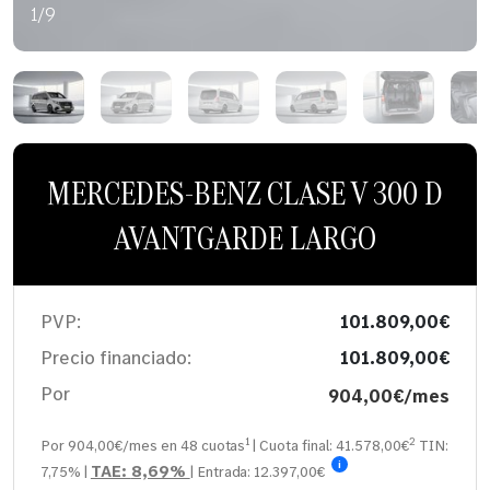
1/9
MERCEDES-BENZ CLASE V 300 D
AVANTGARDE LARGO
PVP:
101.809,00€
Precio financiado:
101.809,00€
Por
904,00€/mes
1
2
Por 904,00€/mes en
48
cuotas
| Cuota final:
41.578,00
€
TIN:
i
TAE:
8,69%
7,75%
|
| Entrada:
12.397,00€