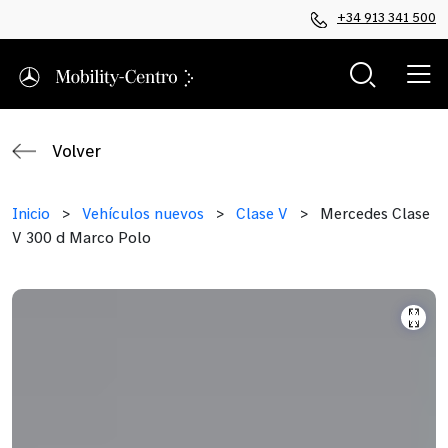
+34 913 341 500
Volver
Inicio
>
Vehículos nuevos
>
Clase V
>
Mercedes Clase
V 300 d Marco Polo