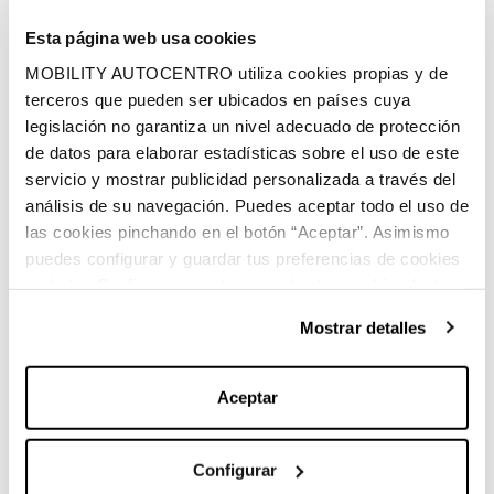
Volumen espacio de carga
Esta página web usa cookies
MOBILITY AUTOCENTRO utiliza cookies propias y de
Diésel
terceros que pueden ser ubicados en países cuya
Combustible
legislación no garantiza un nivel adecuado de protección
de datos para elaborar estadísticas sobre el uso de este
servicio y mostrar publicidad personalizada a través del
análisis de su navegación. Puedes aceptar todo el uso de
las cookies pinchando en el botón “Aceptar”. Asimismo
puedes configurar y guardar tus preferencias de cookies
en botón Configurar o rechazar todas las cookies (salvo
Características principales:
las técnicas) pinchando en Rechazar. Para más
Mostrar detalles
información sobre el uso de cookies y sus derechos vea
nuestra
Política de Cookies
.
Aceptar
Marca:
Mercedes-Benz
Configurar
Carrocería:
Monovolumen