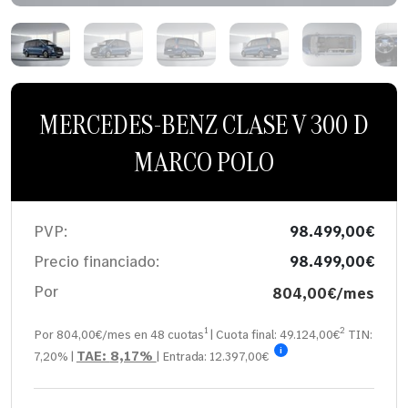
MERCEDES-BENZ CLASE V 300 D
MARCO POLO
PVP:
98.499,00€
Precio financiado:
98.499,00€
Por
804,00€/mes
1
2
Por 804,00€/mes en
48
cuotas
| Cuota final:
49.124,00
€
TIN:
i
TAE:
8,17%
7,20%
|
| Entrada:
12.397,00€