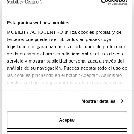
Volumen espacio de carga
Eléctrico
Esta página web usa cookies
Combustible
MOBILITY AUTOCENTRO utiliza cookies propias y de
terceros que pueden ser ubicados en países cuya
legislación no garantiza un nivel adecuado de protección
de datos para elaborar estadísticas sobre el uso de este
servicio y mostrar publicidad personalizada a través del
análisis de su navegación. Puedes aceptar todo el uso de
las cookies pinchando en el botón “Aceptar”. Asimismo
Características principales:
puedes configurar y guardar tus preferencias de cookies
en botón Configurar o rechazar todas las cookies (salvo
las técnicas) pinchando en Rechazar. Para más
Mostrar detalles
información sobre el uso de cookies y sus derechos vea
Marca:
Mercedes-Benz
nuestra
Política de Cookies
.
Aceptar
Carrocería:
Todoterreno