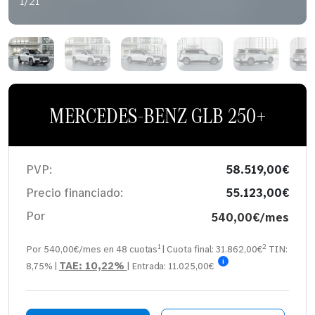
1/21
MERCEDES-BENZ GLB 250+
PVP:
58.519,00€
Precio financiado:
55.123,00€
Por
540,00€/mes
1
2
Por 540,00€/mes en
48
cuotas
| Cuota final:
31.862,00
€
TIN:
i
TAE:
10,22%
8,75%
|
| Entrada:
11.025,00€