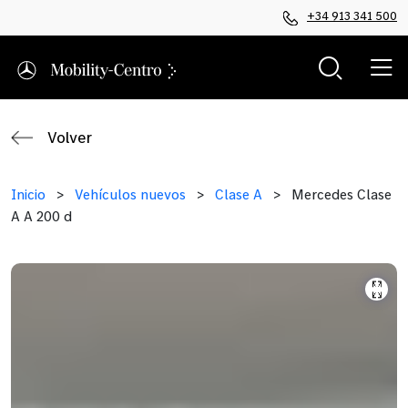
+34 913 341 500
Volver
Inicio
>
Vehículos nuevos
>
Clase A
>
Mercedes Clase
A A 200 d