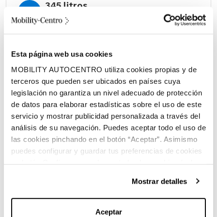
345 litros
Volumen espacio de carga
Diésel
Esta página web usa cookies
Combustible
MOBILITY AUTOCENTRO utiliza cookies propias y de
terceros que pueden ser ubicados en países cuya
legislación no garantiza un nivel adecuado de protección
de datos para elaborar estadísticas sobre el uso de este
servicio y mostrar publicidad personalizada a través del
análisis de su navegación. Puedes aceptar todo el uso de
Características principales:
las cookies pinchando en el botón “Aceptar”. Asimismo
puedes configurar y guardar tus preferencias de cookies
en botón Configurar o rechazar todas las cookies (salvo
las técnicas) pinchando en Rechazar. Para más
Mostrar detalles
información sobre el uso de cookies y sus derechos vea
Marca:
Mercedes-Benz
nuestra
Política de Cookies
.
Aceptar
Carrocería:
Berlina