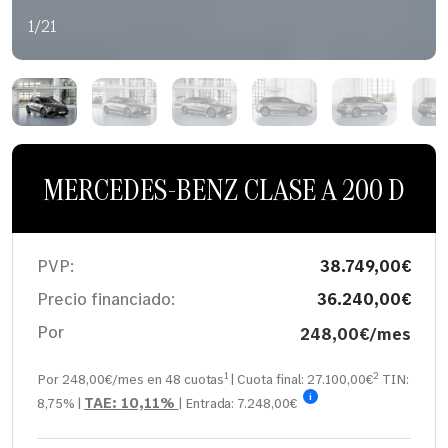
1/21
MERCEDES-BENZ CLASE A 200 D
PVP:
38.749,00€
Precio financiado:
36.240,00€
Por
248,00€/mes
1
2
Por 248,00€/mes en
48
cuotas
| Cuota final:
27.100,00
€
TIN:
i
TAE:
10,11%
8,75%
|
| Entrada:
7.248,00€