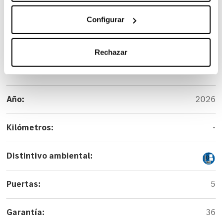
Carrocería:
Berlina
Configurar
Versión:
A 250 e con tecnología híbrida EQ
Rechazar
Color:
Gris
Año:
2026
Kilómetros:
-
Distintivo ambiental:
Puertas:
5
Garantía:
36