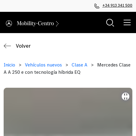
+34 913 341 500
Volver
Inicio
>
Vehículos nuevos
>
Clase A
>
Mercedes Clase
A A 250 e con tecnología híbrida EQ