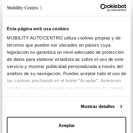
310 litros
Volumen espacio de carga
Esta página web usa cookies
Híbrido enchufable
MOBILITY AUTOCENTRO utiliza cookies propias y de
Combustible
terceros que pueden ser ubicados en países cuya
legislación no garantiza un nivel adecuado de protección
de datos para elaborar estadísticas sobre el uso de este
servicio y mostrar publicidad personalizada a través del
análisis de su navegación. Puedes aceptar todo el uso de
las cookies pinchando en el botón “Aceptar”. Asimismo
puedes configurar y guardar tus preferencias de cookies
Características principales:
en botón Configurar o rechazar todas las cookies (salvo
las técnicas) pinchando en Rechazar. Para más
Mostrar detalles
información sobre el uso de cookies y sus derechos vea
nuestra
Política de Cookies
.
Marca:
Mercedes-Benz
Aceptar