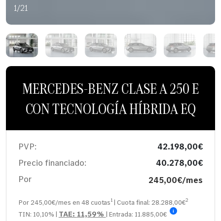
1/21
MERCEDES-BENZ CLASE A 250 E
CON TECNOLOGÍA HÍBRIDA EQ
PVP:
42.198,00€
Precio financiado:
40.278,00€
Por
245,00€/mes
1
2
Por 245,00€/mes en
48
cuotas
| Cuota final:
28.288,00
€
i
TAE:
11,59%
TIN:
10,10%
|
| Entrada:
11.885,00€