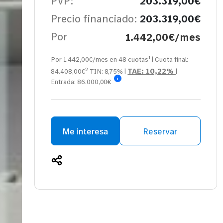
PVP:
203.319,00€
Precio financiado:
203.319,00€
Por
1.442,00€/mes
1
Por 1.442,00€/mes en
48
cuotas
| Cuota final:
2
TAE:
10,22%
84.408,00
€
TIN:
8,75%
|
|
i
Entrada:
86.000,00€
Me interesa
Reservar