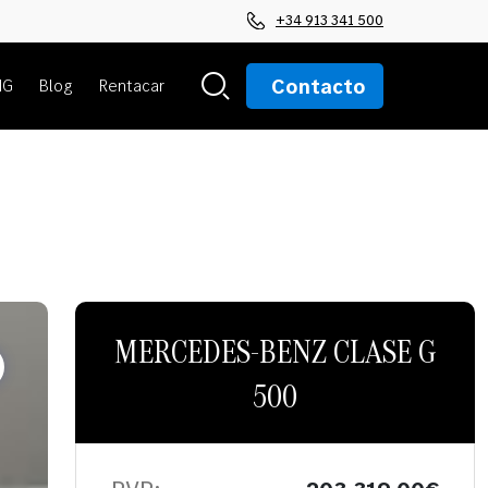
+34 913 341 500
Contacto
MG
Blog
Rentacar
MERCEDES-BENZ CLASE G
500