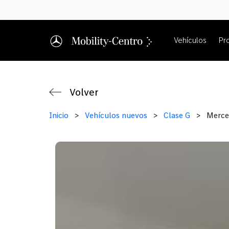
Vehículos
Pr
Volver
Inicio
>
Vehículos nuevos
>
Clase G
>
Merce