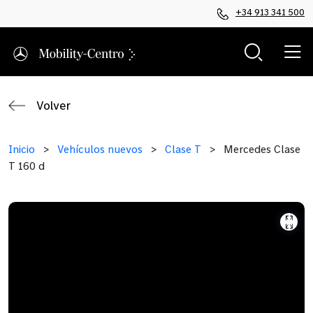
+34 913 341 500
Volver
Inicio
>
Vehículos nuevos
>
Clase T
>
Mercedes Clase
T 160 d