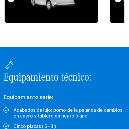
Equipamiento técnico:
Equipamiento serie:
Acabados de lujo: pomo de la palanca de cambios
en cuero y tablero en negro piano
Cinco plazas ( 2+3 )