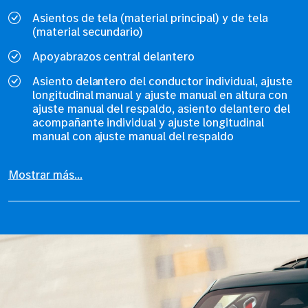
Asientos de tela (material principal) y de tela
(material secundario)
Apoyabrazos central delantero
Asiento delantero del conductor individual, ajuste
longitudinal manual y ajuste manual en altura con
ajuste manual del respaldo, asiento delantero del
acompañante individual y ajuste longitudinal
manual con ajuste manual del respaldo
Mostrar más...