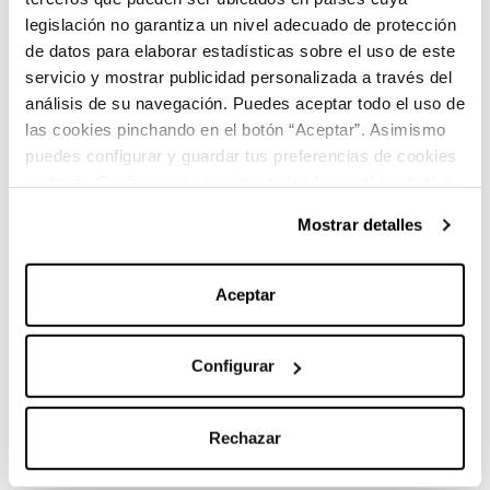
Diésel
legislación no garantiza un nivel adecuado de protección
Combustible
de datos para elaborar estadísticas sobre el uso de este
servicio y mostrar publicidad personalizada a través del
análisis de su navegación. Puedes aceptar todo el uso de
las cookies pinchando en el botón “Aceptar”. Asimismo
puedes configurar y guardar tus preferencias de cookies
en botón Configurar o rechazar todas las cookies (salvo
las técnicas) pinchando en Rechazar. Para más
Mostrar detalles
Características principales:
información sobre el uso de cookies y sus derechos vea
nuestra
Política de Cookies
.
Aceptar
Marca:
Mercedes-Benz
Configurar
Carrocería:
Monovolumen
Rechazar
Versión:
220 d Avantgarde Extralargo