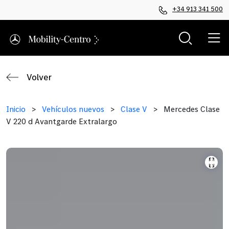
+34 913 341 500
Volver
Inicio
>
Vehículos nuevos
>
Clase V
>
Mercedes Clase
V 220 d Avantgarde Extralargo