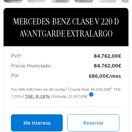
MERCEDES-BENZ CLASE V 220 D
AVANTGARDE EXTRALARGO
PVP:
84.762,00€
Precio financiado:
84.762,00€
Por
686,00€/mes
1
2
Por 686,00€/mes en
48
cuotas
| Cuota final:
40.243,00
€
TIN:
i
TAE:
8,18%
7,20%
|
| Entrada:
12.397,00€
Me interesa
Reservar