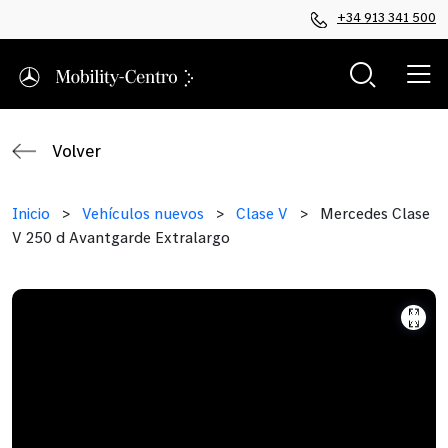
+34 913 341 500
Volver
Inicio
>
Vehículos nuevos
>
Clase V
>
Mercedes Clase
V 250 d Avantgarde Extralargo