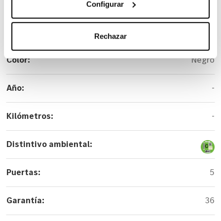
Carrocería:
Monovolumen
Configurar
Versión:
250 d Avantgarde Extralargo
Rechazar
Color:
Negro
Año:
-
Kilómetros:
-
Distintivo ambiental:
Puertas:
5
Garantía:
36