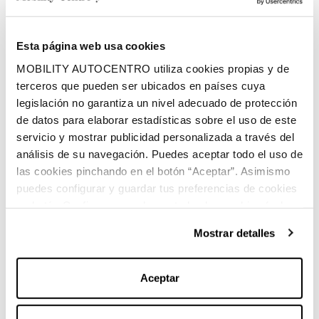
1410 litros
Volumen espacio de carga
Esta página web usa cookies
Diésel
MOBILITY AUTOCENTRO utiliza cookies propias y de
terceros que pueden ser ubicados en países cuya
Combustible
legislación no garantiza un nivel adecuado de protección
de datos para elaborar estadísticas sobre el uso de este
servicio y mostrar publicidad personalizada a través del
análisis de su navegación. Puedes aceptar todo el uso de
las cookies pinchando en el botón “Aceptar”. Asimismo
puedes configurar y guardar tus preferencias de cookies
en botón Configurar o rechazar todas las cookies (salvo
Características principales:
las técnicas) pinchando en Rechazar. Para más
Mostrar detalles
información sobre el uso de cookies y sus derechos vea
nuestra
Política de Cookies
.
Aceptar
Marca:
Mercedes-Benz