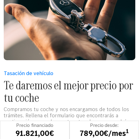
Tasación de vehículo
Te daremos el mejor precio por
tu coche
Compramos tu coche y nos encargamos de todos los
trámites. Rellena el formulario que encontrarás a
continuación y uno de nuestros tasadores se pondrá en
Precio financiado
Precio desde:
contacto contigo para darte una estimación del valor de
1
91.821,00€
789,00€/mes
tu coche.