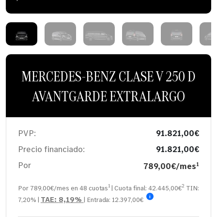
MERCEDES-BENZ CLASE V 250 D
AVANTGARDE EXTRALARGO
PVP:
91.821,00€
Precio financiado:
91.821,00€
Por
789,00€/mes
1
1
2
Por 789,00€/mes en
48
cuotas
| Cuota final:
42.445,00
€
TIN:
i
TAE:
8,19%
7,20%
|
| Entrada:
12.397,00€