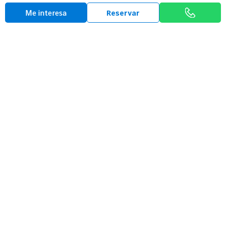
Tasa tu vehículo
Me interesa
Reservar
Opiniones
Así hablan sobre
Mobility-Centro
5/5 Nota media
Ángel C.P