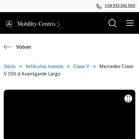
+34 913 341 500
Volver
Inicio
>
Vehículos nuevos
>
Clase V
>
Mercedes Clase
V 250 d Avantgarde Largo