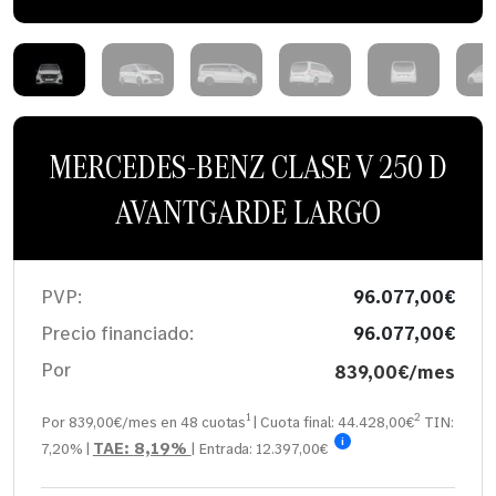
MERCEDES-BENZ CLASE V 250 D
AVANTGARDE LARGO
PVP:
96.077,00€
Precio financiado:
96.077,00€
Por
839,00€/mes
1
2
Por 839,00€/mes en
48
cuotas
| Cuota final:
44.428,00
€
TIN:
i
TAE:
8,19%
7,20%
|
| Entrada:
12.397,00€