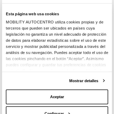
1030 litros
Volumen espacio de carga
Esta página web usa cookies
MOBILITY AUTOCENTRO utiliza cookies propias y de
Diésel
terceros que pueden ser ubicados en países cuya
Combustible
legislación no garantiza un nivel adecuado de protección
de datos para elaborar estadísticas sobre el uso de este
servicio y mostrar publicidad personalizada a través del
análisis de su navegación. Puedes aceptar todo el uso de
las cookies pinchando en el botón “Aceptar”. Asimismo
puedes configurar y guardar tus preferencias de cookies
en botón Configurar o rechazar todas las cookies (salvo
Características principales:
las técnicas) pinchando en Rechazar. Para más
Mostrar detalles
información sobre el uso de cookies y sus derechos vea
nuestra
Política de Cookies
.
Aceptar
Marca:
Mercedes-Benz
Carrocería:
Monovolumen
Configurar