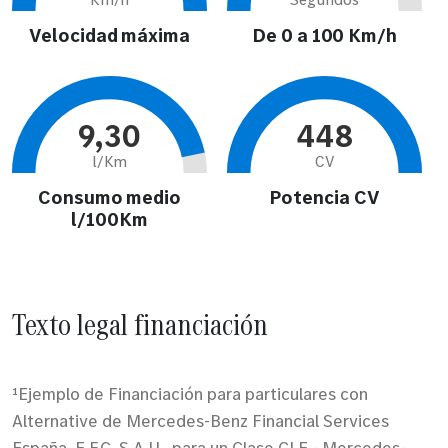
Velocidad máxima
De 0 a 100 Km/h
9,30
448
l/Km
CV
Consumo medio
Potencia CV
l/100Km
Texto legal financiación
¹Ejemplo de Financiación para particulares con
Alternative de Mercedes-Benz Financial Services
España, E.F.C. S.A.U., para un Clase CLE - Mercedes-