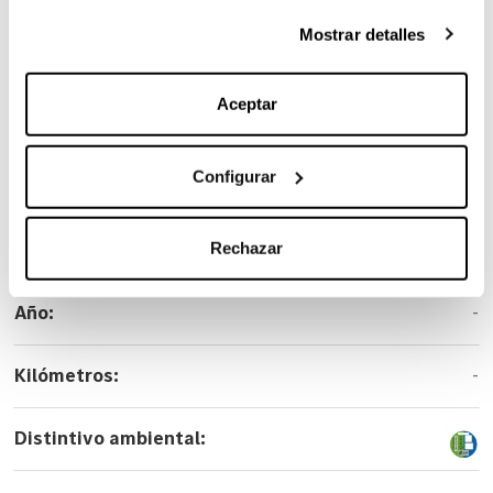
las técnicas) pinchando en Rechazar. Para más
Mostrar detalles
información sobre el uso de cookies y sus derechos vea
Marca:
Mercedes-AMG
nuestra
Política de Cookies
.
Aceptar
Carrocería:
Cabriolet
Configurar
Versión:
CLE 53 4MATIC+ Cabrio
Color:
Azul
Rechazar
Año:
-
Kilómetros:
-
Distintivo ambiental: