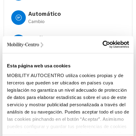
Automático
Cambio
375 litros
Volumen espacio de carga
Híbrido (Gasolina)
Esta página web usa cookies
Combustible
MOBILITY AUTOCENTRO utiliza cookies propias y de
terceros que pueden ser ubicados en países cuya
legislación no garantiza un nivel adecuado de protección
de datos para elaborar estadísticas sobre el uso de este
servicio y mostrar publicidad personalizada a través del
análisis de su navegación. Puedes aceptar todo el uso de
las cookies pinchando en el botón “Aceptar”. Asimismo
Características principales:
puedes configurar y guardar tus preferencias de cookies
en botón Configurar o rechazar todas las cookies (salvo